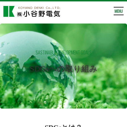
MENU
SASTINABLE DEVELOPMENT GOALS
SDGsへの取り組み